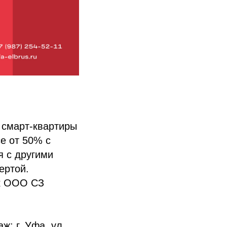
2 смарт-квартиры
е от 50% с
я с другими
ертой.
ик ООО СЗ
аж: г. Уфа, ул.