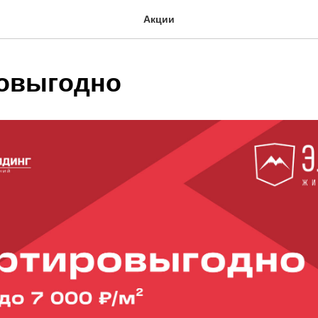
Акции
овыгодно